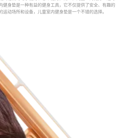
内健身垫是一种有益的健身工具，它不仅提供了安全、有趣的
的运动场所和设备，儿童室内健身垫是一个不错的选择。