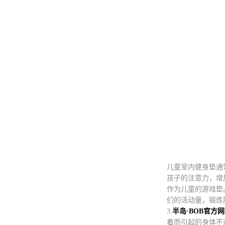
儿童室内健身垫通
孩子的注意力，增
作为儿童的游戏垫
们的活动量，锻炼
3.
半岛·BOB官方
着而引起的身体不