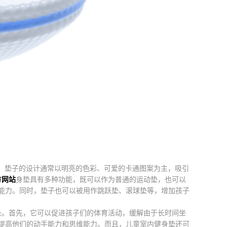
点。垫子的设计通常以明亮的色彩、可爱的卡通图案为主，吸引
方网站
身垫具有多种功能，既可以作为普通的运动垫，也可以
能力。同时，垫子也可以被用作跳跃垫、滚球垫等，增加孩子
处。首先，它可以促进孩子们的体育活动，缓解由于长时间坐
提高他们的动手能力和思维能力。而且，儿童室内健身垫还可