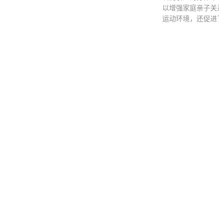
以增强家庭亲子关
运动环境，还促进