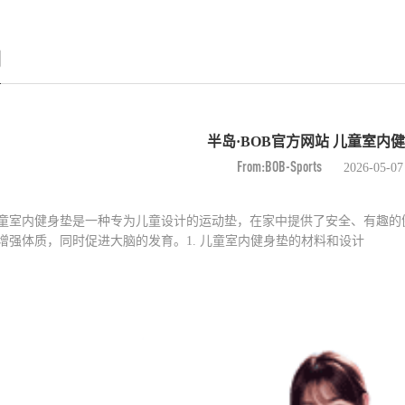
例
半岛·BOB官方网站 儿童室内
From:BOB-Sports
2026-05-07
童室内健身垫是一种专为儿童设计的运动垫，在家中提供了安全、有趣的
增强体质，同时促进大脑的发育。1. 儿童室内健身垫的材料和设计