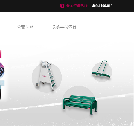
全国咨询热线：
400-1166-819
荣誉认证
联系半岛体育