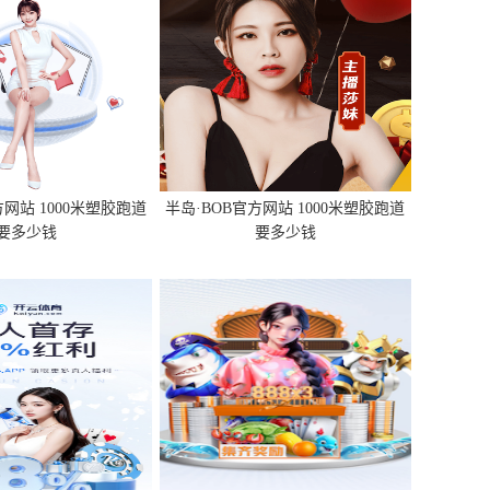
方网站 1000米塑胶跑道
半岛·BOB官方网站 1000米塑胶跑道
要多少钱
要多少钱