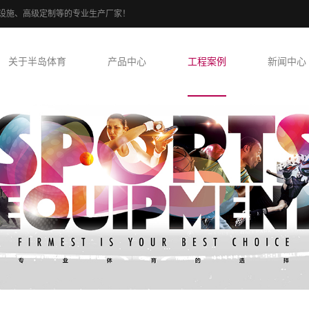
场配套设施、高级定制等的专业生产厂家！
关于半岛体育
产品中心
工程案例
新闻中心