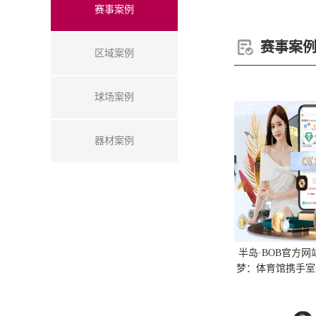
赛事案例
赛事案
区域案例
球场案例
器材案例
半岛·BOB官方网
梦：体育馆携手室
让你摆脱昂贵