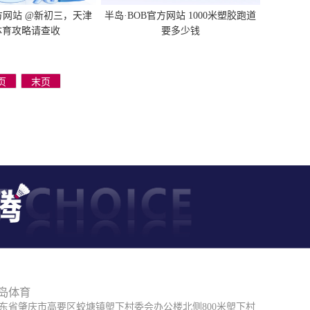
方网站 @新初三，天津
半岛·BOB官方网站 1000米塑胶跑道
体育攻略请查收
要多少钱
页
末页
岛体育
广东省肇庆市高要区蛟塘镇塱下村委会办公楼北侧800米塱下村