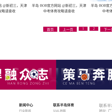
站 @新初三，天津
半岛·BOB官方网站 @新初三，天津
半岛·BOB官
攻略请查收
中考体育攻略请查收
中考
1
2
首页
上一页
下一
新闻中心
联系半岛体育
联系半
地址: 
行业新闻
XML地图