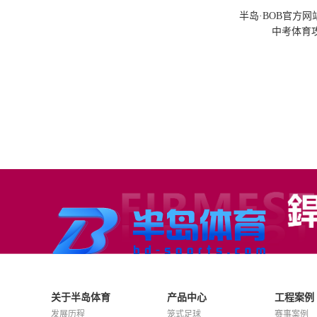
半岛·BOB官方网
中考体育
关于半岛体育
产品中心
工程案例
发展历程
笼式足球
赛事案例